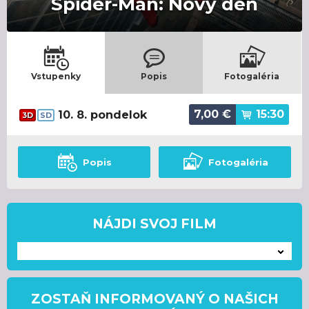
Spider-Man: Nový deň
Vstupenky
Popis
Fotogaléria
7,00
€
15:30
10. 8. pondelok
3D
SD
Popis
Fotogaléria
NÁJDI SVOJ FILM
---
ZOSTAŇ INFORMOVANÝ O NAŠICH