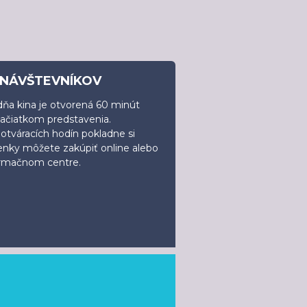
 NÁVŠTEVNÍKOV
ňa kina je otvorená 60 minút
začiatkom predstavenia.
tváracích hodín pokladne si
enky môžete zakúpiť online alebo
ormačnom centre.