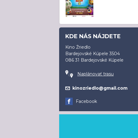
KDE NÁS NÁJDETE
Kino Žriedlo
Bardejovské Kúpele 3504
086 31 Bardejovské Kúpele
Naplánovať trasu
kinozriedlo@gmail.com
Facebook