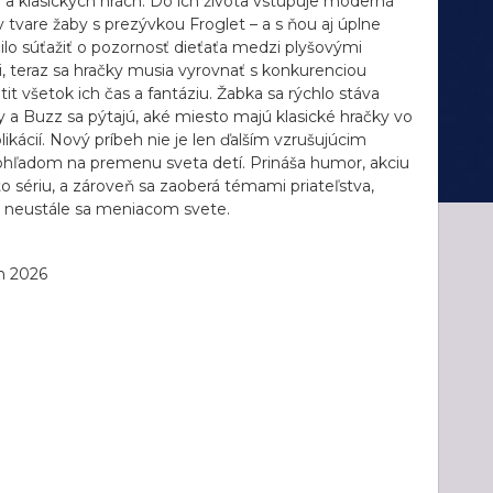
zii a klasických hrách. Do ich života vstupuje moderná
v tvare žaby s prezývkou Froglet – a s ňou aj úplne
lo súťažiť o pozornosť dieťaťa medzi plyšovými
, teraz sa hračky musia vyrovnať s konkurenciou
tit všetok ich čas a fantáziu. Žabka sa rýchlo stáva
a Buzz sa pýtajú, aké miesto majú klasické hračky vo
ikácií. Nový príbeh nie je len ďalším vzrušujúcim
pohľadom na premenu sveta detí. Prináša humor, akciu
to sériu, a zároveň sa zaoberá témami priateľstva,
 v neustále sa meniacom svete.
n 2026