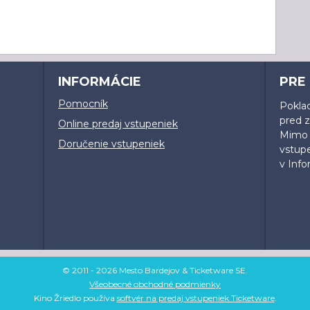
INFORMÁCIE
PRE
Pomocník
Poklad
pred 
Online predaj vstupeniek
Mimo o
Doručenie vstupeniek
vstup
v Inf
© 2011 - 2026 Mesto Bardejov & Ticketware SE.
Všeobecné obchodné podmienky
Kino Žriedlo používa
softvér na predaj vstupeniek Ticketware
.