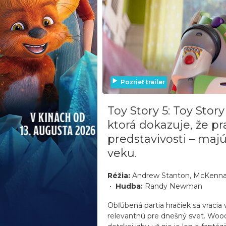
Pozrieť trailer
Toy Story 5: Toy Stor
ktorá dokazuje, že pra
predstavivosti – majú
veku.
Réžia:
Andrew Stanton, McKenna
•
Hudba:
Randy Newman
Obľúbená partia hračiek sa vracia
relevantnú pre dnešný svet. Woody