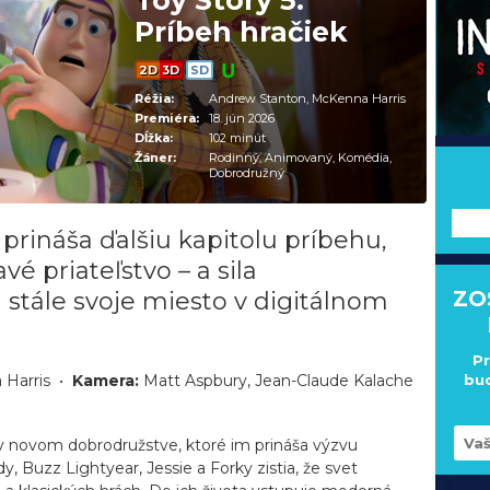
Toy Story 5:
Príbeh hračiek
2D
3D
SD
Réžia:
Andrew Stanton, McKenna Harris
Premiéra:
18. jún 2026
Dĺžka:
102 minút
Žáner:
Rodinný, Animovaný, Komédia,
Dobrodružný
---
y prináša ďalšiu kapitolu príbehu,
vé priateľstvo – a sila
 stále svoje miesto v digitálnom
ZO
Pr
 Harris •
Kamera:
Matt Aspbury, Jean-Claude Kalache
bud
 v novom dobrodružstve, ktoré im prináša výzvu
, Buzz Lightyear, Jessie a Forky zistia, že svet