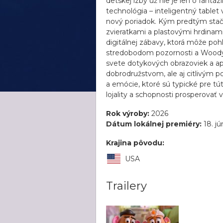
detskej izby už nie je len o fantá
technológia – inteligentný tablet 
nový poriadok. Kým predtým stači
zvieratkami a plastovými hrdinami
digitálnej zábavy, ktorá môže pohl
stredobodom pozornosti a Woody 
svete dotykových obrazoviek a apl
dobrodružstvom, ale aj citlivým 
a emócie, ktoré sú typické pre tú
lojality a schopnosti prosperovať
Rok výroby:
2026
Dátum lokálnej premiéry:
18. jú
Krajina pôvodu:
USA
Trailery