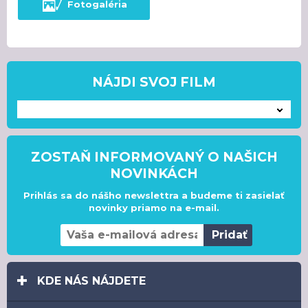
Fotogaléria
NÁJDI SVOJ FILM
---
ZOSTAŇ INFORMOVANÝ O NAŠICH
NOVINKÁCH
Prihlás sa do nášho newslettra a budeme ti zasielať
novinky priamo na e-mail.
KDE NÁS NÁJDETE