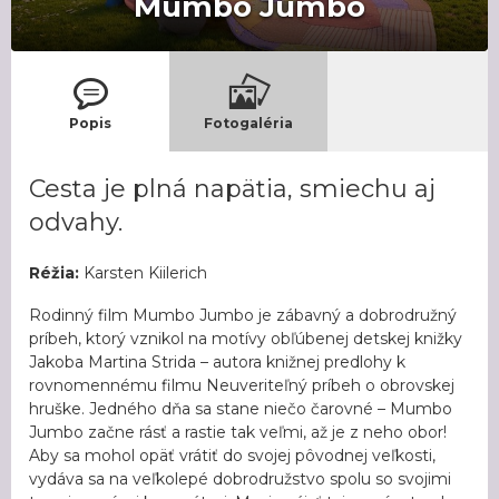
Mumbo Jumbo
Popis
Fotogaléria
Cesta je plná napätia, smiechu aj
odvahy.
Réžia:
Karsten Kiilerich
Rodinný film Mumbo Jumbo je zábavný a dobrodružný
príbeh, ktorý vznikol na motívy obľúbenej detskej knižky
Jakoba Martina Strida – autora knižnej predlohy k
rovnomennému filmu Neuveriteľný príbeh o obrovskej
hruške. Jedného dňa sa stane niečo čarovné – Mumbo
Jumbo začne rásť a rastie tak veľmi, až je z neho obor!
Aby sa mohol opäť vrátiť do svojej pôvodnej veľkosti,
vydáva sa na veľkolepé dobrodružstvo spolu so svojimi