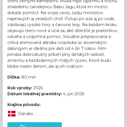
tromi vernými kamarátmi. Musia nájsť tajomnú a trochu
strašidelnú čarodejnicu Babu Jagu, ktorá im možno
dokáže pomôcť. Na svojej cesty zažijú množstvo
napínavých aj veselých chvíľ. Putujú po súši aj po vode,
zdolávajú vysoké hory a čarovné lesy. Na každom kroku
objavujú niečo nové a učia sa, aké dôležité je priateľstvo,
odvaha a vzájomná pomoc. Vizuálne prepracovaná a
citlivá animovaná dánska rozprávka so slovenským
dabingom je ideálna pre deti od 4 do 7 rokov. Film
prináša dobrodružný príbeh plný detských radostí,
smiechu a každodenných malých výziev, ktoré budú
blízke nielen deťom, ale aj ich rodičom.
Dĺžka:
80 min
Rok výroby:
2026
Dátum lokálnej premiéry:
4. jún 2026
Krajina pôvodu:
Dánsko