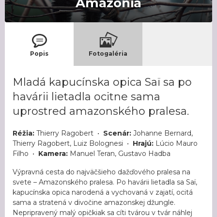
Amazónia
Popis
Fotogaléria
Mladá kapucínska opica Saï sa po
havárii lietadla ocitne sama
uprostred amazonského pralesa.
Réžia:
Thierry Ragobert •
Scenár:
Johanne Bernard,
Thierry Ragobert, Luiz Bolognesi •
Hrajú:
Lúcio Mauro
Filho •
Kamera:
Manuel Teran, Gustavo Hadba
Výpravná cesta do najväčšieho dažďového pralesa na
svete – Amazonského pralesa. Po havárii lietadla sa Saï,
kapucínska opica narodená a vychovaná v zajatí, ocitá
sama a stratená v divočine amazonskej džungle.
Nepripravený malý opičkiak sa cíti tvárou v tvár náhlej