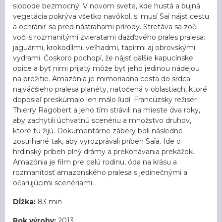
slobode bezmocný. V novom svete, kde hustá a bujná
vegetácia pokrýva všetko navôkol, si musí Saï nájsť cestu
a ochrániť sa pred nástrahami prírody. Stretáva sa zoči-
voči s rozmanitými zvieratami dažďového prales pralesa:
jaguármi, krokodílmi, veľhadmi, tapírmi aj obrovskými
vydrami. Čoskoro pochopí, že nájsť ďalšie kapucínske
opice a byť nimi prijatý môže byť jeho jedinou nádejou
na prežitie. Amazónia je mimoriadna cesta do srdca
najväčšieho pralesa planéty, natočená v oblastiach, ktoré
doposiaľ preskúmalo len málo ľudí. Francúzsky režisér
Thierry Ragobert a jeho tím strávili na mieste dva roky,
aby zachytili úchvatnú scenériu a množstvo druhov,
ktoré tu žijú. Dokumentárne zábery boli následne
zostrihané tak, aby vyrozprávali príbeh Saïa. Ide o
hrdinský príbeh plný drámy a prekonávania prekážok.
Amazónia je film pre celú rodinu, óda na krásu a
rozmanitosť amazonského pralesa s jedinečnými a
očarujúcimi scenériami.
Dĺžka:
83 min
Rok výroby:
2013