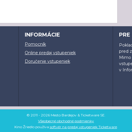
INFORMÁCIE
PRE
Pomocník
Poklad
pred 
Online predaj vstupeniek
Mimo o
Doručenie vstupeniek
vstup
v Inf
© 2011 - 2026 Mesto Bardejov & Ticketware SE.
Všeobecné obchodné podmienky
Kino Žriedlo používa
softvér na predaj vstupeniek Ticketware
.