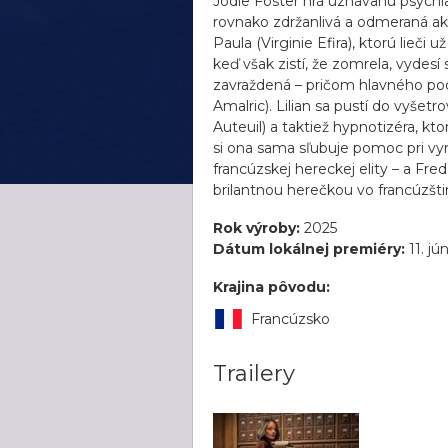
Jodie Foster hrá uznávanú psychiat
rovnako zdržanlivá a odmeraná ak
Paula (Virginie Efira), ktorú lieči
keď však zistí, že zomrela, vydesí 
zavraždená – pričom hlavného po
Amalric). Lilian sa pustí do vyše
Auteuil) a taktiež hypnotizéra, kto
si ona sama sľubuje pomoc pri vy
francúzskej hereckej elity – a Fr
brilantnou herečkou vo francúzšti
Rok výroby:
2025
Dátum lokálnej premiéry:
11. jú
Krajina pôvodu:
Francúzsko
Trailery