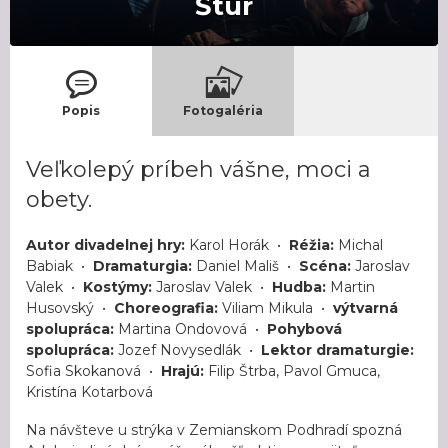
Štúr
Popis
Fotogaléria
Veľkolepý príbeh vášne, moci a
obety.
Autor divadelnej hry:
Karol Horák •
Réžia:
Michal
Babiak •
Dramaturgia:
Daniel Mališ •
Scéna:
Jaroslav
Valek •
Kostýmy:
Jaroslav Valek •
Hudba:
Martin
Husovský •
Choreografia:
Viliam Mikula •
výtvarná
spolupráca:
Martina Ondovová •
Pohybová
spolupráca:
Jozef Novysedlák •
Lektor dramaturgie:
Sofia Skokanová •
Hrajú:
Filip Štrba, Pavol Gmuca,
Kristína Kotarbová
Na návšteve u strýka v Zemianskom Podhradí spozná