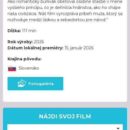
Ako romantický búrlivák obetoval osobné šťastie v mene
vyššieho princípu, čo je definícia hrdinstva, ako ho chápe
naša civilizácia. Náš film vyrozpráva príbeh muža, ktorý sa
rozhoduje medzi láskou a sebaobetou pre národ.“
Dĺžka:
111 min
Rok výroby:
2026
Dátum lokálnej premiéry:
15. január 2026
Krajina pôvodu:
Slovensko
Fotogaléria
NÁJDI SVOJ FILM
---