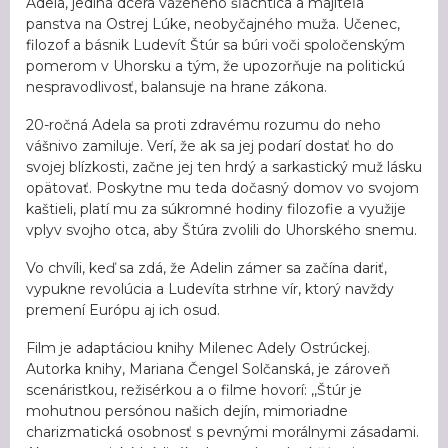
Adela, jediná dcéra váženého šľachtica a majiteľa
panstva na Ostrej Lúke, neobyčajného muža. Učenec,
filozof a básnik Ludevít Štúr sa búri voči spoločenským
pomerom v Uhorsku a tým, že upozorňuje na politickú
nespravodlivosť, balansuje na hrane zákona.
20-ročná Adela sa proti zdravému rozumu do neho
vášnivo zamiluje. Verí, že ak sa jej podarí dostať ho do
svojej blízkosti, začne jej ten hrdý a sarkastický muž lásku
opätovať. Poskytne mu teda dočasný domov vo svojom
kaštieli, platí mu za súkromné hodiny filozofie a využije
vplyv svojho otca, aby Štúra zvolili do Uhorského snemu.
Vo chvíli, keď sa zdá, že Adelin zámer sa začína dariť,
vypukne revolúcia a Ludevíta strhne vír, ktorý navždy
premení Európu aj ich osud.
Film je adaptáciou knihy Milenec Adely Ostrúckej.
Autorka knihy, Mariana Čengel Solčanská, je zároveň
scenáristkou, režisérkou a o filme hovorí: ,,Štúr je
mohutnou persónou našich dejín, mimoriadne
charizmatická osobnosť s pevnými morálnymi zásadami.