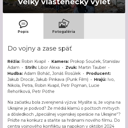
Veľký vlastenecký výlet
Popis
Fotogaléria
Do vojny a zase späť
Réžia:
Robin Kvapil •
Kamera:
Prokop Souček, Stanislav
Adam •
Strih:
Libor Alexa •
Zvuk:
Martin Tauber •
Hudba:
Adam Boháč, Jonáš Rosůlek •
Producent:
Jakub Drocár, Jakub Pinkava (Punk Film) •
Hrajú:
Ivo,
Nikola, Petra, Robin Kvapil, Petr Pojman, Lucie
Řehoříková, Petr Pöthe
Na začiatku bola zverejnená výzva: Myslíte si, že vojna na
Ukrajine je podvod? Že médiá klamú o počtoch mŕtvych
a dôsledkoch „špeciálnej vojenskej operácie na Ukrajine“?
Príďte na konkurz a staňte sa hrdinami nového filmu. Do
centra vojnového konfliktu sa napokon v októbri 2024