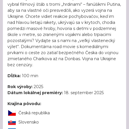
vybral filmový štáb s tromi „hrdinami“ – fanúšikmi Putina,
aby sa na vlastné oči presvedčili, ako vyzerá vojna na
Ukrajine. Chcete vidieť reakcie pochybovačov, keď im
nad hlavou lietajú rakety, ukrývajú sa v krytoch, chodia
pomedzi masové hroby, hovoria s deťmi v podzemnej
škole v metre, so zranenými vojakmi alebo trpiacimi
pozostalými? Vydajte sa s nami na „veľký vlastenecký
výlet“. Dokumentárna road movie s komediálnymi
prvkami o ceste zo zatiaľ bezpečného Česka do vojnou
zmietaného Charkova až na Donbas. Vojna na Ukrajine
bez cenzúry.
Dĺžka:
100 min
Rok výroby:
2025
Dátum lokálnej premiéry:
18. september 2025
Krajina pôvodu:
Česká republika
Slovensko