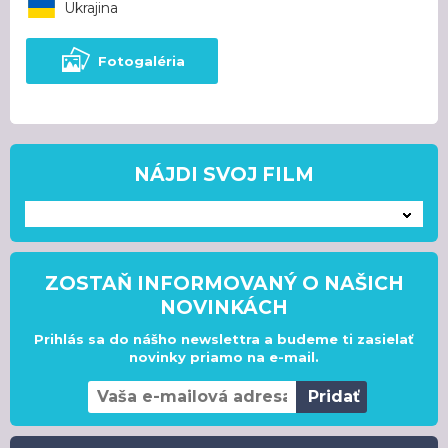
Ukrajina
Fotogaléria
NÁJDI SVOJ FILM
---
ZOSTAŇ INFORMOVANÝ O NAŠICH
NOVINKÁCH
Prihlás sa do nášho newslettra a budeme ti zasielať
novinky priamo na e-mail.