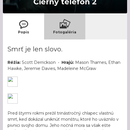
Čierny telefón 2
Popis
Fotogaléria
Smrť je len slovo.
Réžia:
Scott Derrickson •
Hrajú:
Mason Thames, Ethan
Hawke, Jeremie Davies, Madeleine McGraw
Pred štyrmi rokmi prežil trinásťročný chlapec vlastnú
smrť, keď dokázal uniknúť monštru, ktoré ho uväznilo v
pivnici svojho domu. Jeho nočná mora sa však ešte