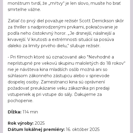
monštrum tvrdí, že „mŕtvy“ je len slovo, musíte ho brať
smrteľne vážne.
Zatiaľ čo prvý diel považuje režisér Scott Derrickson skôr
za thriller s nadprirodzenými prvkami, pokračovanie je
podľa neho čistokrvný horor. „Je drsnejší, násilnejší a
krvavejší. V krutosti a extrémnosti situácií sa posúva
ďaleko za limity prvého dielu,“ sľubuje režisér.
• Pri filmoch ktoré sú označované ako "Nevhodné a
neprístupné pre vekovú skupinu maloletých do 18 rokov“
nie je návšteva kina mladších osôb možná ani so
súhlasom zákonného zástupcu alebo v sprievode
dospelej osoby. Zamestnanci kina sú oprávnení
požadovať preukázanie veku zákazníka pri predaji
vstupeniek aj pri vstupe do sály. Ďakujeme za
pochopenie.
Dĺžka:
114 min
Rok výroby:
2025
Dátum lokálnej premiéry:
16. október 2025