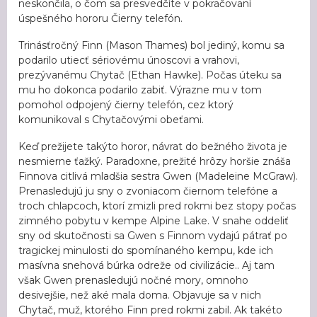
neskončila, o čom sa presvedčíte v pokračovaní
úspešného hororu Čierny telefón.
Trinásťročný Finn (Mason Thames) bol jediný, komu sa
podarilo utiecť sériovému únoscovi a vrahovi,
prezývanému Chytač (Ethan Hawke). Počas úteku sa
mu ho dokonca podarilo zabiť. Výrazne mu v tom
pomohol odpojený čierny telefón, cez ktorý
komunikoval s Chytačovými obeťami.
Keď prežijete takýto horor, návrat do bežného života je
nesmierne ťažký. Paradoxne, prežité hrôzy horšie znáša
Finnova citlivá mladšia sestra Gwen (Madeleine McGraw).
Prenasledujú ju sny o zvoniacom čiernom telefóne a
troch chlapcoch, ktorí zmizli pred rokmi bez stopy počas
zimného pobytu v kempe Alpine Lake. V snahe oddeliť
sny od skutočnosti sa Gwen s Finnom vydajú pátrať po
tragickej minulosti do spomínaného kempu, kde ich
masívna snehová búrka odreže od civilizácie.. Aj tam
však Gwen prenasledujú nočné mory, omnoho
desivejšie, než aké mala doma. Objavuje sa v nich
Chytač, muž, ktorého Finn pred rokmi zabil. Ak takéto