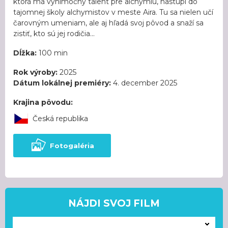
ktorá má výnimočný talent pre alchýmiu, nastúpi do
tajomnej školy alchymistov v meste Aira. Tu sa nielen učí
čarovným umeniam, ale aj hľadá svoj pôvod a snaží sa
zistiť, kto sú jej rodičia...
Dĺžka:
100 min
Rok výroby:
2025
Dátum lokálnej premiéry:
4. december 2025
Krajina pôvodu:
Česká republika
Fotogaléria
NÁJDI SVOJ FILM
---