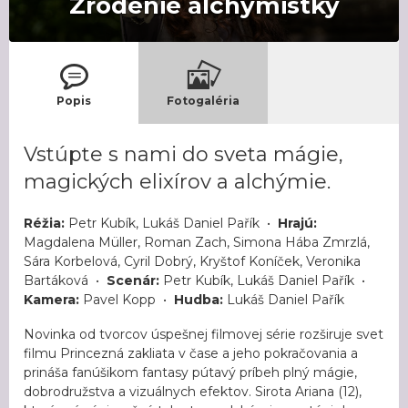
Zrodenie alchymistky
Popis
Fotogaléria
Vstúpte s nami do sveta mágie,
magických elixírov a alchýmie.
Réžia:
Petr Kubík, Lukáš Daniel Pařík •
Hrajú:
Magdalena Müller, Roman Zach, Simona Hába Zmrzlá,
Sára Korbelová, Cyril Dobrý, Kryštof Koníček, Veronika
Bartáková •
Scenár:
Petr Kubík, Lukáš Daniel Pařík •
Kamera:
Pavel Kopp •
Hudba:
Lukáš Daniel Pařík
Novinka od tvorcov úspešnej filmovej série rozširuje svet
filmu Princezná zakliata v čase a jeho pokračovania a
prináša fanúšikom fantasy pútavý príbeh plný mágie,
dobrodružstva a vizuálnych efektov. Sirota Ariana (12),