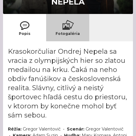
NEPELA
Popis
Fotogaléria
Krasokorčuliar Ondrej Nepela sa
vracia z olympijských hier so zlatou
medailou na krku. Čaká na neho
obdiv fanúšikov a československá
realita. Slávny, citlivý a neistý
športovec hľadá cestu do priestoru,
v ktorom by konečne mohol byť
sám sebou.
Réžia:
Gregor Valentovič •
Scenár:
Gregor Valentovič
•
Kamera:
Adam Suzin •
Hudba:
Mary Komasa, Antoni