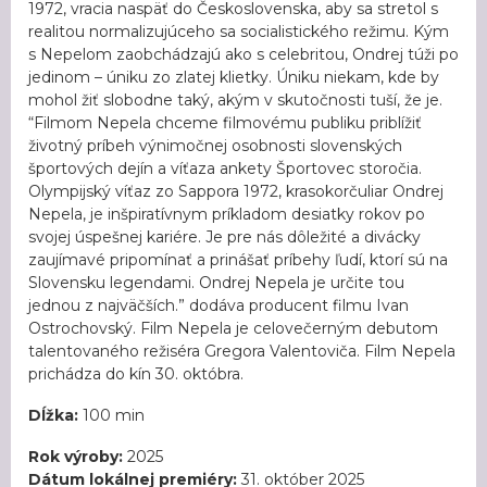
1972, vracia naspäť do Československa, aby sa stretol s
realitou normalizujúceho sa socialistického režimu. Kým
s Nepelom zaobchádzajú ako s celebritou, Ondrej túži po
jedinom – úniku zo zlatej klietky. Úniku niekam, kde by
mohol žiť slobodne taký, akým v skutočnosti tuší, že je.
“Filmom Nepela chceme filmovému publiku priblížiť
životný príbeh výnimočnej osobnosti slovenských
športových dejín a víťaza ankety Športovec storočia.
Olympijský víťaz zo Sappora 1972, krasokorčuliar Ondrej
Nepela, je inšpiratívnym príkladom desiatky rokov po
svojej úspešnej kariére. Je pre nás dôležité a divácky
zaujímavé pripomínať a prinášať príbehy ľudí, ktorí sú na
Slovensku legendami. Ondrej Nepela je určite tou
jednou z najväčších.” dodáva producent filmu Ivan
Ostrochovský. Film Nepela je celovečerným debutom
talentovaného režiséra Gregora Valentoviča. Film Nepela
prichádza do kín 30. októbra.
Dĺžka:
100 min
Rok výroby:
2025
Dátum lokálnej premiéry:
31. október 2025