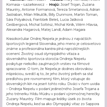
Komasa – Łazarkiewicz •
Hrajú:
Josef Trojan, Zuzana
Mauréry, Antonie Formanová, Tereza Smetanová, Adrian
Jastraban, Milan Mikulčík, Billy Dunmore, Martin Toman,
Sára Polyaková, František Beleš, Lucia Jašková
Geišbergová, Michal Soltész, Michal Kiník, Vilém Hlavsa,
Alexandra Hagarová, Matej Landl, Adam Hagara
Krasokorčuliar Ondrej Nepela je jednou z najväčších
športových legiend Slovenska, jeho meno je celosvetovo
známe a profesionálna kariéra plná najrozličnejších
ocenení. Životný osud olympijského víťaza a
slovenského športovca storočia Ondreja Nepelu
poskytuje niekoľko zaujímavých vrstiev na filmové
spracovanie. O tom, že Nepela je dodnes obrovskou
inšpiráciou, svedčí aj to, že jeho životný príbeh sa stal
predlohou pre rovnomenný film, ktorý vstupuje do
slovenských kín na jeseň tohto roku. Diváci v ňom uvidia
– Ondreja Nepelu v podaní jedinečného Josefa Trojana a
jeho trénerku Hildu Múdru v podaní výnimočnej herečky
Zuzany Mauréry. Film mapuje krátky úsek zo života
Ondreja Nepelu, keď sa ako Olympijský víťaz zo Sappora