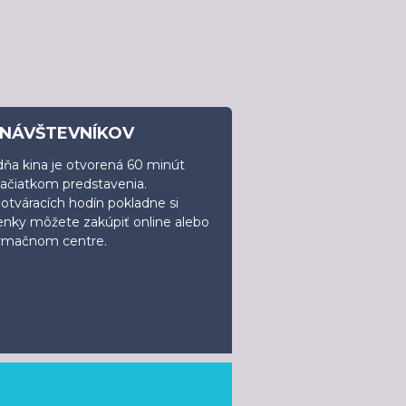
 NÁVŠTEVNÍKOV
ňa kina je otvorená 60 minút
začiatkom predstavenia.
tváracích hodín pokladne si
enky môžete zakúpiť online alebo
ormačnom centre.