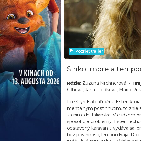
Pozrieť trailer
Slnko, more a ten poc
Réžia:
Zuzana Kirchnerová •
Hra
Oľhová, Jana Plodková, Mario Ru
Pre štyridsaťpäťročnú Ester, ktor
mentálnym postihnutím, to znie ak
za nimi do Talianska. V cudzom p
spôsobuje problémy. Ester nechce 
odstavený karavan a vydáva sa le
bez povinností, len oni dvaja. Do 