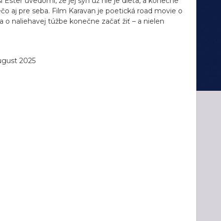
 Ester uvedomí, že jej syn už nie je dieťa, a konečne
ečo aj pre seba. Film Karavan je poetická road movie o
 o naliehavej túžbe konečne začať žiť – a nielen
ugust 2025