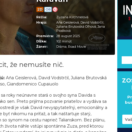
2D
OR
12
Réžia:
Zuzana Kirchnerová
Hrajú:
Aňa Geislerová, David Vodstrčil,
Juliana Brutovská Oľhová, Jana
Plodková
Premiéra:
28. august 2025
Dĺžka:
102 minút
Žáner:
Dráma, Road Movie
---
it, že nemusíte nič.
jú:
Aňa Geislerová, David Vodstrčil, Juliana Brutovská
ZO
sso, Giandomenico Cupaiuolo
á sa roky neúnavne stará o svojho syna Davida s
Pr
o sen. Preto prijíma pozvanie priateľov a vydáva sa
bud
rostredí je však David nevyspytateľný, emocionálny a
byť nikomu na príťaž, a tak naštartuje starý,
n so synom na cestu naprieč Talianskom. Bez plánu,
ich života náhle vstúpi spontánna Zuza, pred ktorou