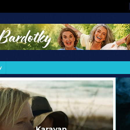
y
Karavan