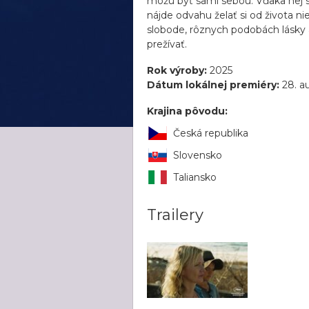
môžu byť sami sebou. Vďaka nej si
nájde odvahu želať si od života ni
slobode, rôznych podobách lásky a
prežívať.
Rok výroby:
2025
Dátum lokálnej premiéry:
28. a
Krajina pôvodu:
Česká republika
Slovensko
Taliansko
Trailery