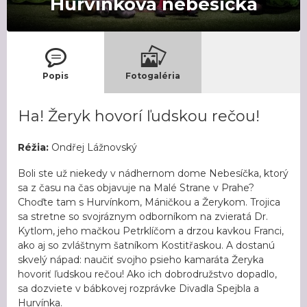
Hurvínkova nebesíčka
Popis
Fotogaléria
Ha! Žeryk hovorí ľudskou rečou!
Réžia:
Ondřej Lážnovský
Boli ste už niekedy v nádhernom dome Nebesíčka, ktorý
sa z času na čas objavuje na Malé Strane v Prahe?
Choďte tam s Hurvínkom, Máničkou a Žerykom. Trojica
sa stretne so svojráznym odborníkom na zvieratá Dr.
Kytlom, jeho mačkou Petrklíčom a drzou kavkou Franci,
ako aj so zvláštnym šatníkom Kostitřaskou. A dostanú
skvelý nápad: naučiť svojho psieho kamaráta Žeryka
hovoriť ľudskou rečou! Ako ich dobrodružstvo dopadlo,
sa dozviete v bábkovej rozprávke Divadla Spejbla a
Hurvínka.