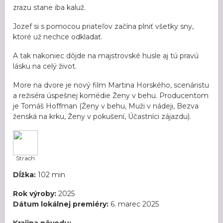
zrazu stane iba kaluž.
Jozef si s pomocou priateľov začína plniť všetky sny,
ktoré už nechce odkladať.
A tak nakoniec dôjde na majstrovské husle aj tú pravú
lásku na celý život.
More na dvore je nový film Martina Horského, scenáristu
a režiséra úspešnej komédie Ženy v behu. Producentom
je Tomáš Hoffman (Ženy v behu, Muži v nádeji, Bezva
ženská na krku, Ženy v pokušení, Účastníci zájazdu).
Strach
Dĺžka:
102 min
Rok výroby:
2025
Dátum lokálnej premiéry:
6. marec 2025
Krajina pôvodu: