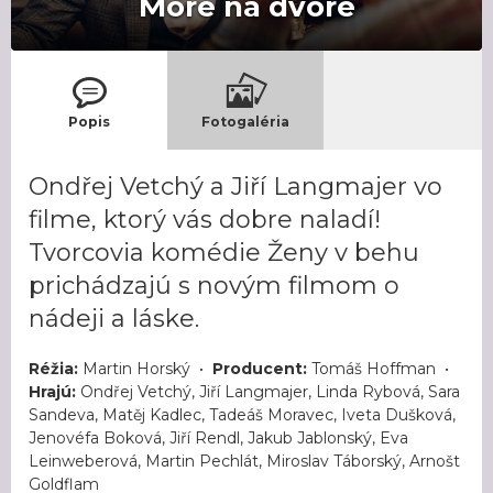
More na dvore
Popis
Fotogaléria
Ondřej Vetchý a Jiří Langmajer vo
filme, ktorý vás dobre naladí!
Tvorcovia komédie Ženy v behu
prichádzajú s novým filmom o
nádeji a láske.
Réžia:
Martin Horský •
Producent:
Tomáš Hoffman •
Hrajú:
Ondřej Vetchý, Jiří Langmajer, Linda Rybová, Sara
Sandeva, Matěj Kadlec, Tadeáš Moravec, Iveta Dušková,
Jenovéfa Boková, Jiří Rendl, Jakub Jablonský, Eva
Leinweberová, Martin Pechlát, Miroslav Táborský, Arnošt
Goldflam