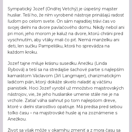
Sympatický Jozef (Ondřej Vetchý) je úspešný majster
husliar. Teší ho, že ním vyrobené nástroje prinášajú radosť
ľuďom po celom svete. On sám najradšej trávi čas vo
svojej dielni na dvore pavlačového domu. Nikdy nebol ani
pri mori, jeho morom je kaluž na dvore, ktorú chráni pred
vyschnutím, aby vtáky mali čo piť. Nemá manželku ani
deti, len sučku Pampelišku, ktorá ho sprevádza na
každom kroku.
Jozef tajne miluje krásnu susedku Anežku (Linda
Rybová) a teší sa na stredajšie šachové partie s najlepším
kamarátom Václavom (Jiří Langmajer), charizmatickým
ladičom pián, ktorý dokáže skvelo naladiť aj väčšinu
pianistiek. Hoci Jozef vyrobil už množstvo majstrovských
nástrojov, vie, že jeho husliarske umenie stále nie je na
vrchole. Zatiaľ váha siahnuť po tom najlepšom dreve,
ktoré v dielni starostlivo opatruje. Má predsa pred sebou
toľko času – na majstrovské husle aj na zoznámenie s
Anežkou.
Život sa však môže v okamihu zmeniť a z mora času sa